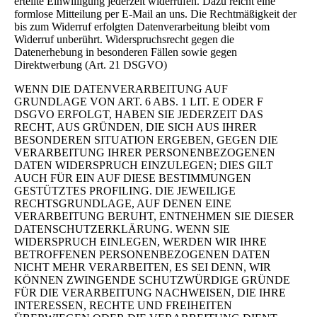
erteilte Einwilligung jederzeit widerrufen. Dazu reicht eine
formlose Mitteilung per E-Mail an uns. Die Rechtmäßigkeit der
bis zum Widerruf erfolgten Datenverarbeitung bleibt vom
Widerruf unberührt. Widerspruchsrecht gegen die
Datenerhebung in besonderen Fällen sowie gegen
Direktwerbung (Art. 21 DSGVO)
WENN DIE DATENVERARBEITUNG AUF
GRUNDLAGE VON ART. 6 ABS. 1 LIT. E ODER F
DSGVO ERFOLGT, HABEN SIE JEDERZEIT DAS
RECHT, AUS GRÜNDEN, DIE SICH AUS IHRER
BESONDEREN SITUATION ERGEBEN, GEGEN DIE
VERARBEITUNG IHRER PERSONENBEZOGENEN
DATEN WIDERSPRUCH EINZULEGEN; DIES GILT
AUCH FÜR EIN AUF DIESE BESTIMMUNGEN
GESTÜTZTES PROFILING. DIE JEWEILIGE
RECHTSGRUNDLAGE, AUF DENEN EINE
VERARBEITUNG BERUHT, ENTNEHMEN SIE DIESER
DATENSCHUTZERKLÄRUNG. WENN SIE
WIDERSPRUCH EINLEGEN, WERDEN WIR IHRE
BETROFFENEN PERSONENBEZOGENEN DATEN
NICHT MEHR VERARBEITEN, ES SEI DENN, WIR
KÖNNEN ZWINGENDE SCHUTZWÜRDIGE GRÜNDE
FÜR DIE VERARBEITUNG NACHWEISEN, DIE IHRE
INTERESSEN, RECHTE UND FREIHEITEN