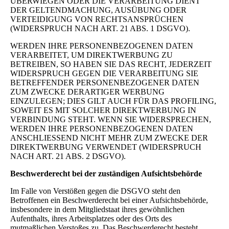
ÜBERWIEGEN ODER DIE VERARBEITUNG DIENT
DER GELTENDMACHUNG, AUSÜBUNG ODER
VERTEIDIGUNG VON RECHTSANSPRÜCHEN
(WIDERSPRUCH NACH ART. 21 ABS. 1 DSGVO).
WERDEN IHRE PERSONENBEZOGENEN DATEN
VERARBEITET, UM DIREKTWERBUNG ZU
BETREIBEN, SO HABEN SIE DAS RECHT, JEDERZEIT
WIDERSPRUCH GEGEN DIE VERARBEITUNG SIE
BETREFFENDER PERSONENBEZOGENER DATEN
ZUM ZWECKE DERARTIGER WERBUNG
EINZULEGEN; DIES GILT AUCH FÜR DAS PROFILING,
SOWEIT ES MIT SOLCHER DIREKTWERBUNG IN
VERBINDUNG STEHT. WENN SIE WIDERSPRECHEN,
WERDEN IHRE PERSONENBEZOGENEN DATEN
ANSCHLIESSEND NICHT MEHR ZUM ZWECKE DER
DIREKTWERBUNG VERWENDET (WIDERSPRUCH
NACH ART. 21 ABS. 2 DSGVO).
Beschwerderecht bei der zuständigen Aufsichtsbehörde
Im Falle von Verstößen gegen die DSGVO steht den
Betroffenen ein Beschwerderecht bei einer Aufsichtsbehörde,
insbesondere in dem Mitgliedstaat ihres gewöhnlichen
Aufenthalts, ihres Arbeitsplatzes oder des Orts des
mutmaßlichen Verstoßes zu. Das Beschwerderecht besteht